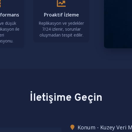
rformans
Proaktif İzleme
ve düşük
Replikasyon ve yedekler
ikasyon ile
7/24 izlenir, sorunlar
eri
oluşmadan tespit edilir.
asyonu.
İletişime Geçin
Konum - Kuzey Veri M