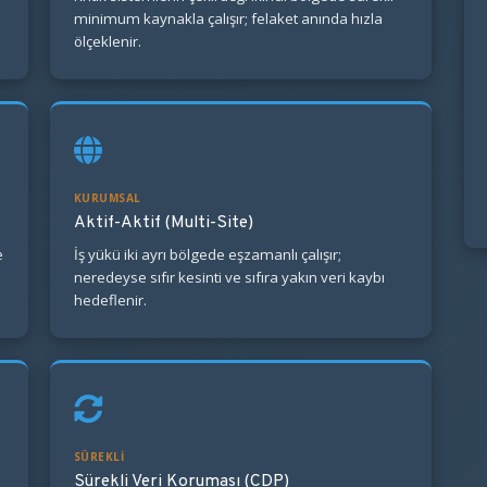
minimum kaynakla çalışır; felaket anında hızla
ölçeklenir.
KURUMSAL
Aktif-Aktif (Multi-Site)
e
İş yükü iki ayrı bölgede eşzamanlı çalışır;
neredeyse sıfır kesinti ve sıfıra yakın veri kaybı
hedeflenir.
SÜREKLI
Sürekli Veri Koruması (CDP)