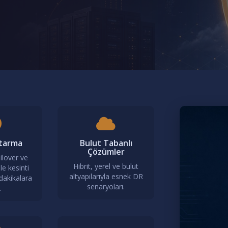
rtarma
Bulut Tabanlı
Çözümler
ilover ve
Hibrit, yerel ve bulut
le kesinti
altyapılarıyla esnek DR
dakikalara
senaryoları.
.