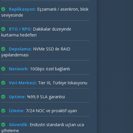
Replikasyon:
Eşzamanlı / asenkron, blok
seviyesinde
RTO / RPO:
Dakikalar düzeyinde
kurtarma hedefleri
Depolama:
NVMe SSD ile RAID
yapılandırması
Network:
10Gbps özel bağlantı
Veri Merkezi:
Tier III, Türkiye lokasyonu
Uptime:
%99,9 SLA garantisi
İzleme:
7/24 NOC ve proaktif uyarı
Güvenlik:
Endüstri standardı uçtan uca
şifreleme