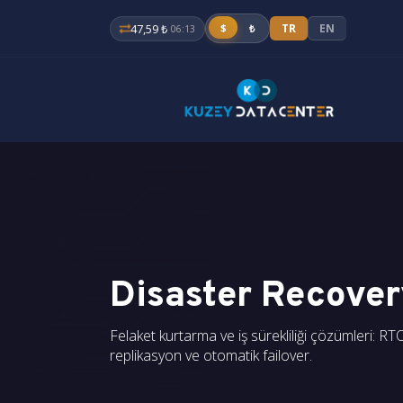
47,59 ₺
$
TR
EN
₺
06:13
Disaster Recover
Felaket kurtarma ve iş sürekliliği çözümleri: 
replikasyon ve otomatik failover.