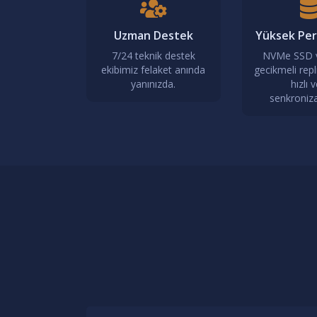
Uzman Destek
Yüksek Pe
7/24 teknik destek
NVMe SSD 
ekibimiz felaket anında
gecikmeli repl
yanınızda.
hızlı v
senkroniz