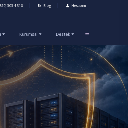
850) 303 4 310
Blog
Hesabım
i
Kurumsal
Destek